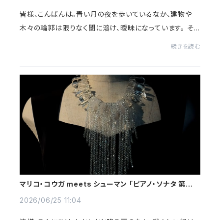
皆様、こんばんは。青い月の夜を歩いているなか、建物や
木々の輪郭は限りなく闇に溶け、曖昧になっています。 そ
んな暗闇のなかで出逢う、真っ白な夜顔。花弁の輪郭だけ
続きを読む
がくっきりと浮かび上がっているちょ...
マリコ・コウガ meets シューマン 「ピアノ・ソナタ 第3番
ヘ短調 Op.14 第1楽章」
2026/06/25 11:04