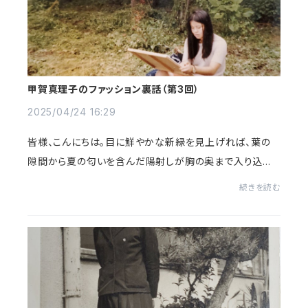
甲賀真理子のファッション裏話（第3回）
2025/04/24 16:29
皆様、こんにちは。目に鮮やかな新緑を見上げれば、葉の
隙間から夏の匂いを含んだ陽射しが胸の奥まで入り込み、
心躍る季節となって参りました。如何お過ごしでしょう
続きを読む
か？ 本日は、Amebaブログ「甲賀真理子の...