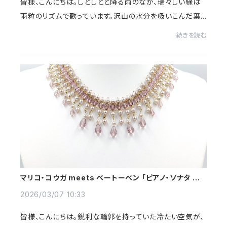
皆様、こんにちは。しとしとと降る雨のなか、瑞々しい緑は
雨粒のリズムで歌っています。沢山の水分を吸いこんだ葉
先は心地よさそうにしなり、生い茂る深緑の強い匂いが立
続きを読む
ち上ります。 自然の力強さに圧倒さ...
マリコ・コウガ meets ベートーベン 「ピアノ・ソナタ 第8
番」-Orchestra-
2026/03/07 10:33
皆様、こんにちは。鋭利な輪郭を持っていた冷たい空気が、