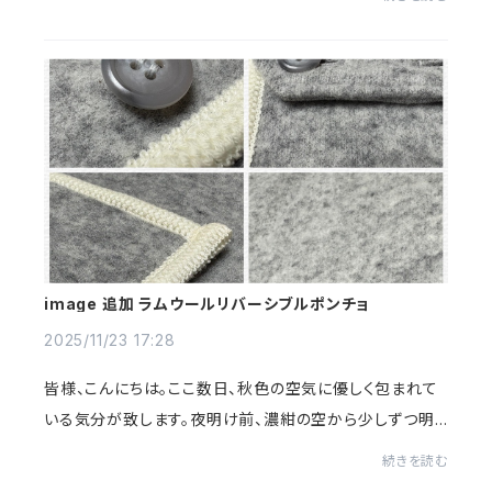
れた街の表情のように、ただ純粋に研ぎ...
image 追加 ラムウールリバーシブルポンチョ
2025/11/23 17:28
皆様、こんにちは。ここ数日、秋色の空気に優しく包まれて
いる気分が致します。夜明け前、濃紺の空から少しずつ明
るいグラデーションで始まる朝の陽射し。目を閉じて、胸い
続きを読む
っぱいに冷たい空気を吸い込むと、身体...