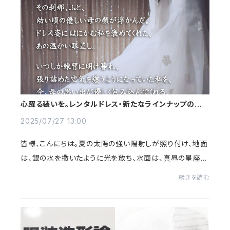
心躍る装いを。レンタルドレス・新たなラインナップのご案
内
2025/07/27 13:00
皆様、こんにちは。夏の太陽の強い陽射しが照り付け、地面
は、銀の水を撒いたように光を放ち、水面は、真昼の星座を
宿したかのように煌めいています。 この輪郭の曖昧な強い
続きを読む
光の記憶を故郷に重ねると、琥珀...