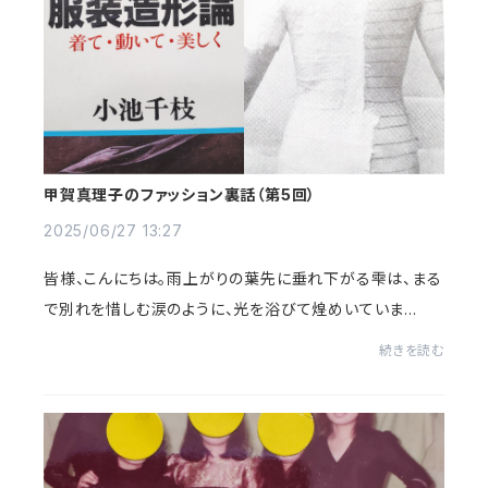
甲賀真理子のファッション裏話（第5回）
2025/06/27 13:27
皆様、こんにちは。雨上がりの葉先に垂れ下がる雫は、まる
で別れを惜しむ涙のように、光を浴びて煌めいていま
す。 土の養分や葉を焼いたような雨の匂いが、鼻腔をくすぐ
続きを読む
る時、自然の漲るエネルギーを身近に...