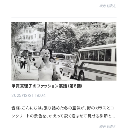
ど柔らかで、まるで世界を優しく包み込む上質な「薄衣」の
続きを読む
ようでした。暖かなカーテンの隙間から...
甲賀真理子のファッション裏話（第8回）
2025/12/21 19:04
皆様、こんにちは。張り詰めた冬の空気が、街のガラスとコ
ンクリートの景色を、かえって鋭く澄ませて見せる季節とな
りました。まだ人々が動き出す前の早朝には、静寂に包ま
続きを読む